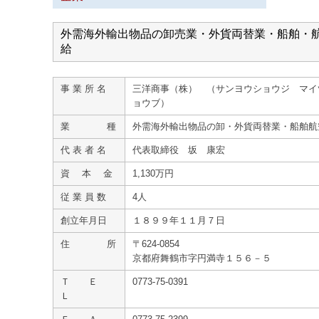
外需海外輸出物品の卸売業・外貨両替業・船舶・
給
事 業 所 名
三洋商事（株） （サンヨウショウジ マイ
ョウブ）
業 種
外需海外輸出物品の卸・外貨両替業・船舶航
代 表 者 名
代表取締役 坂 康宏
資 本 金
1,130万円
従 業 員 数
4人
創立年月日
１８９９年１１月７日
住 所
〒624-0854
京都府舞鶴市字円満寺１５６－５
Ｔ Ｅ
0773-75-0391
Ｌ