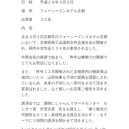
日 時 平成２９年３月２日
場 所 フォーシーズンホテル京都
出席者 ２０名
内 容
去る３月２日京都市のフォーシーズンズホテル京都
において、京都府商工会議所女性会連合会が開催さ
れ、府内８女性会１３４名が参加されました。
中西会長の挨拶で始まり、「昨年は舞鶴での開催で
とてもお世話になりました」
また、「昨年１２月開催された京都府内の物産展は
成功にいたり、山田知事も子供の貧困を課題にされ
ているため、未来の子供たちへ寄付をさせて頂き大
変喜ばれました」など嬉しいお言葉ご報告を頂きま
した。
講演会では、講師にじゃらんリサーチセンター セ
ンター長 沢登次彦 氏をお迎えし、「稼ぐ観光の
可能性をさぐる～多様性ある視点を活かす～」をテ
ーマに１時間の講演を聞かせて頂きました。