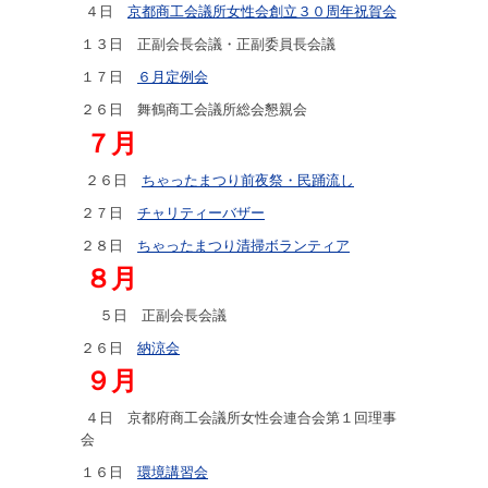
４日
京都商工会議所女性会創立３０周年祝賀会
１３日 正副会長会議・正副委員長会議
１７日
６月定例会
２６日 舞鶴商工会議所総会懇親会
７月
２６日
ちゃったまつり前夜祭・民踊流し
２７日
チャリティーバザー
２８日
ちゃったまつり清掃ボランティア
８月
５日 正副会長会議
２６日
納涼会
９月
４日 京都府商工会議所女性会連合会第１回理事
会
１６日
環境講習会