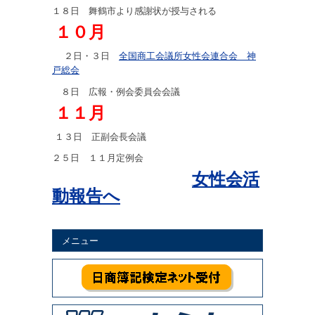
１８日 舞鶴市より感謝状が授与される
１０月
２日・３日
全国商工会議所女性会連合会 神
戸総会
８日 広報・例会委員会会議
１１月
１３日 正副会長会議
２５日 １１月定例会
女性会活
動報告へ
メニュー