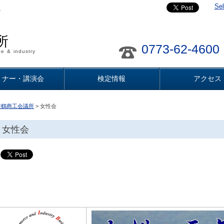
Se
。
所
0773-62-4600
e & industry
ミナー・講演会
検定情報
アクセス
舞鶴商工会議所
> 女性会
女性会