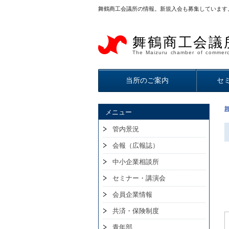
舞鶴商工会議所の情報。新規入会も募集しています
舞鶴商工会議
The Maizuru chamber of commerc
当所のご案内
セ
メニュー
管内景況
会報（広報誌）
中小企業相談所
セミナー・講演会
会員企業情報
共済・保険制度
青年部