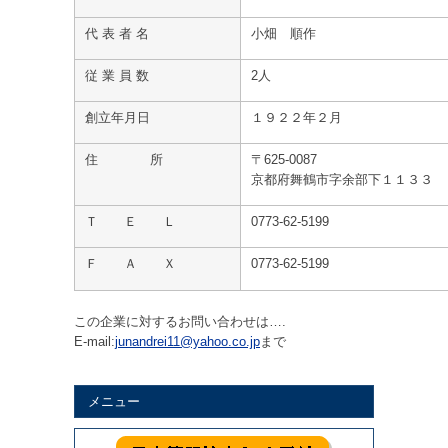
代 表 者 名
小畑 順作
従 業 員 数
2人
創立年月日
１９２２年２月
住 所
〒625-0087
京都府舞鶴市字余部下１１３３
Ｔ Ｅ Ｌ
0773-62-5199
Ｆ Ａ Ｘ
0773-62-5199
この企業に対するお問い合わせは….
E-mail:
junandrei11@yahoo.co.jp
まで
メニュー