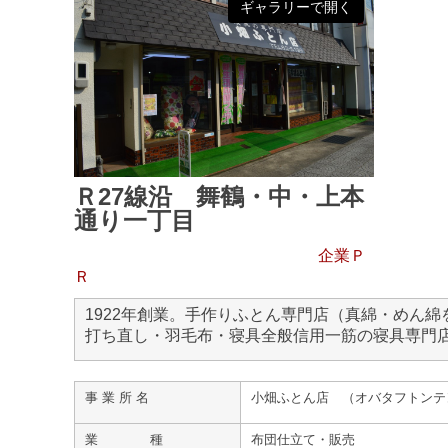
ギャラリーで開く
Ｒ27線沿 舞鶴・中・上本
通り一丁目
企業Ｐ
Ｒ
1922年創業。手作りふとん専門店（真綿・めん
打ち直し・羽毛布・寝具全般信用一筋の寝具専門
事 業 所 名
小畑ふとん店 （オバタフトンテ
業 種
布団仕立て・販売