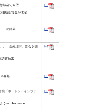
懇談会で要望
P2
業別)最低賃金が改定
ートの結果
P3
」、「金融理財」部会を開
P4
況調査結果
ーズ客船
P5
(青葉「ポートシャインホテ
P6
wamiles salon