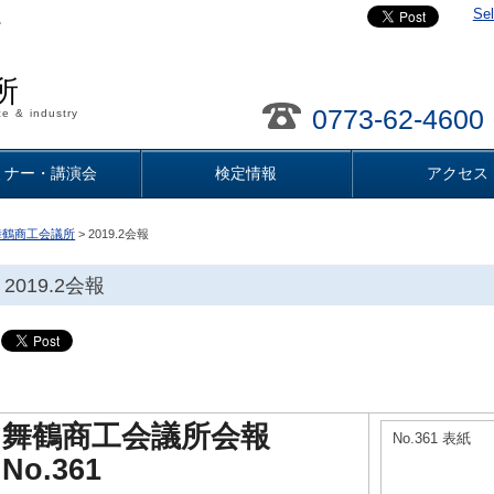
Se
。
所
0773-62-4600
e & industry
ミナー・講演会
検定情報
アクセス
舞鶴商工会議所
> 2019.2会報
2019.2会報
舞鶴商工会議所会報
No.361 表紙
No.361