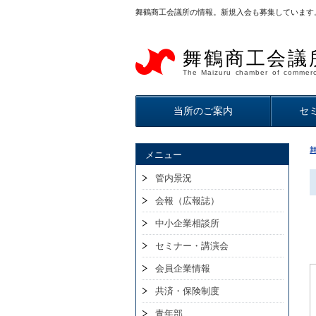
舞鶴商工会議所の情報。新規入会も募集しています
舞鶴商工会議
The Maizuru chamber of commerc
当所のご案内
セ
メニュー
管内景況
会報（広報誌）
中小企業相談所
セミナー・講演会
会員企業情報
共済・保険制度
青年部