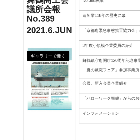
舞鶴商工会
No.388表紙
議所会報
造船業118年の歴史に幕
No.389
2021.6.JUN
「京都府緊急事態措置協力金」
3年度小規模企業委員の紹介
ギャラリーで開く
舞鶴鎮守府開庁120周年記念事
「夏の就職フェア」参加事業所
会員、新入会員企業紹介
「ハローワーク舞鶴」からのお
インフォメーション