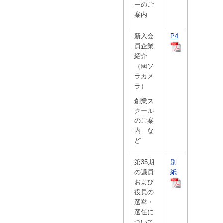
ーのご
案内
新入会
P4
員企業
紹介
（㈱ソ
ラカメ
ラ）
創業ス
クール
のご案
内 な
ど
第35期
別
の議員
紙
および
役員の
選挙・
選任に
ついて