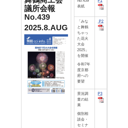
舞鶴商工会
No.439
P1
議所会報
表紙
No.439
「みな
P2
2025.8.AUG
と舞鶴
ちゃっ
た花火
大会
2025」
を開催
令和7年
度京都
府への
要望
景況調
P3
査の結
果
個別相
談会・
セミナ