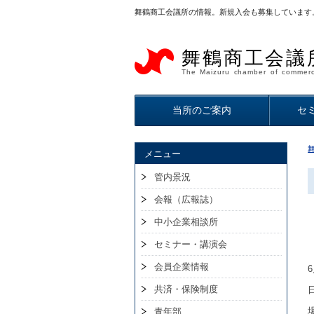
舞鶴商工会議所の情報。新規入会も募集しています
舞鶴商工会議
The Maizuru chamber of commerc
当所のご案内
セ
メニュー
管内景況
会報（広報誌）
中小企業相談所
セミナー・講演会
会員企業情報
共済・保険制度
青年部