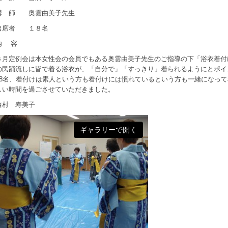
講 師 奥雲由美子先生
出席者 １８名
内 容
６月定例会は本女性会の会員でもある奥雲由美子先生のご指導の下「浴衣着付
の民踊流しに皆で着る浴衣が、「自分で」「すっきり」着られるようにとポ
18名、着付けは素人という方も着付けには慣れているという方も一緒になっ
しい時間を過ごさせていただきました。
西村 寿美子
ギャラリーで開く