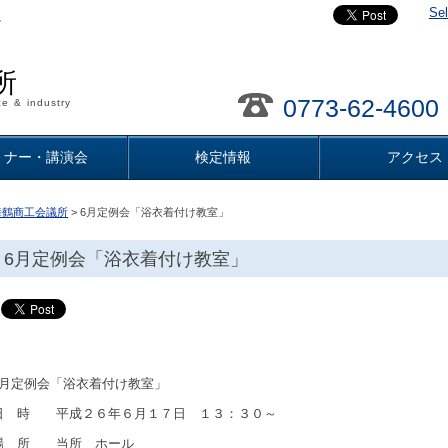
Se
。
所
0773-62-4600
e & industry
ミナー・講演会
検定情報
アクセス
舞鶴商工会議所
> 6月定例会「浴衣着付け教室」
6月定例会「浴衣着付け教室」
6月定例会「浴衣着付け教室」
日 時 平成２６年６月１７日 １３：３０～
場 所 当所 ホール