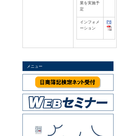
業を実施予
定
インフォメ
P8
ーション
メニュー