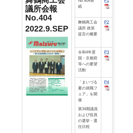
舞鶴商工会
No.404表
P1
議所会報
紙
No.404
舞鶴商工会
P2
2022.9.SEP
議所 政策
提言の概要
令和4年度
P3
国・京都府
等への要望
活動
「まいづる
P4
夏の就職フ
ェア」を開
催
第34期議員
および役員
の選挙・選
任日程